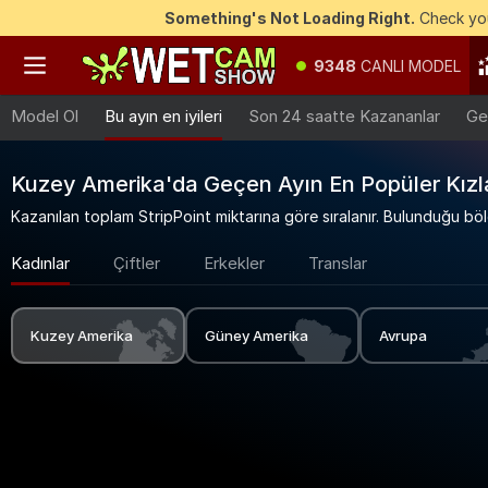
Something's Not Loading Right.
Check you
9348
CANLI MODEL
Model Ol
Bu ayın en iyileri
Son 24 saatte Kazananlar
Ge
Kuzey Amerika'da Geçen Ayın En Popüler Kızl
Kazanılan toplam StripPoint miktarına göre sıralanır. Bulunduğu bölge
Kadınlar
Çiftler
Erkekler
Translar
Kuzey Amerika
Güney Amerika
Avrupa