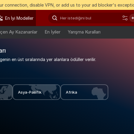
r connection, disable VPN, or add us to your ad blocker's exceptio
En İyi Modeller
çen Ay Kazananlar
En İyiler
Yarışma Kuralları
arı
nin en üst sıralarında yer alanlara ödüller verilir.
Asya-Pasifik
Afrika