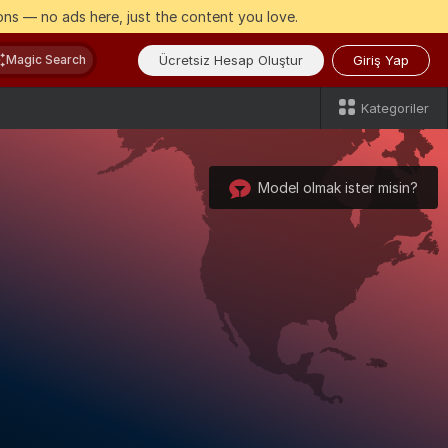
ns — no ads here, just the content you love.
Ücretsiz Hesap Oluştur
Giriş Yap
Magic Search
Kategoriler
Model olmak ister misin?