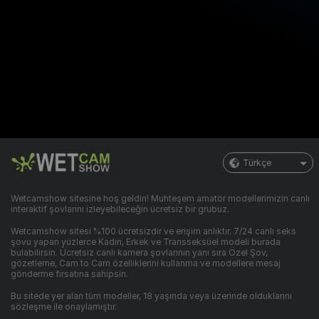
Türkçe
Wetcamshow sitesine hoş geldin! Muhteşem amatör modellerimizin canlı
interaktif şovlarını izleyebileceğin ücretsiz bir grubuz.
Wetcamshow sitesi %100 ücretsizdir ve erişim anlıktır. 7/24 canlı seks
şovu yapan yüzlerce Kadın, Erkek ve Transseksüel modeli burada
bulabilirsin. Ücretsiz canlı kamera şovlarının yanı sıra Özel Şov,
gözetleme, Cam to Cam özelliklerini kullanma ve modellere mesaj
gönderme fırsatına sahipsin.
Bu sitede yer alan tüm modeller, 18 yaşında veya üzerinde olduklarını
sözleşme ile onaylamıştır.